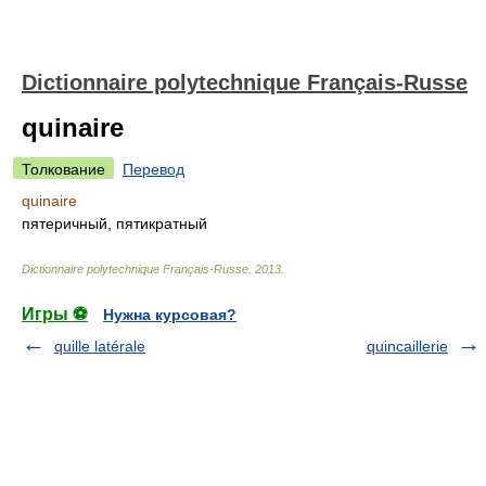
Dictionnaire polytechnique Français-Russe
quinaire
Толкование
Перевод
quinaire
пятеричный, пятикратный
Dictionnaire polytechnique Français-Russe
.
2013
.
Игры ⚽
Нужна курсовая?
quille latérale
quincaillerie