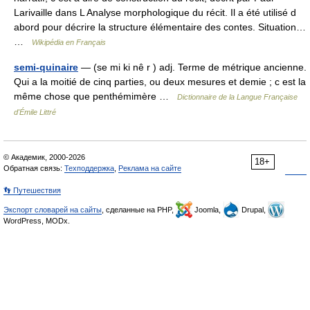
Larivaille dans L Analyse morphologique du récit. Il a été utilisé d
abord pour décrire la structure élémentaire des contes. Situation…
…
Wikipédia en Français
semi-quinaire
— (se mi ki nê r ) adj. Terme de métrique ancienne.
Qui a la moitié de cinq parties, ou deux mesures et demie ; c est la
même chose que penthémimère …
Dictionnaire de la Langue Française
d'Émile Littré
© Академик, 2000-2026
18+
Обратная связь:
Техподдержка
,
Реклама на сайте
👣 Путешествия
Экспорт словарей на сайты
, сделанные на PHP,
Joomla,
Drupal,
WordPress, MODx.