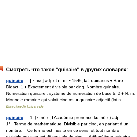
Смотреть что такое "quinaire" в других словарях:
quinaire
— [ kinɛr ] adj. et n. m. • 1546; lat. quinarius ♦ Rare
Didact. 1 ♦ Exactement divisible par cinq. Nombre quinaire.
Numération quinaire : système de numération de base 5. 2 ♦ N. m.
Monnaie romaine qui valait cinq as. ● quinaire adjectif (latin… …
Encyclopédie Universelle
quinaire
— 1. (ki nê r ; l Académie prononce kui nê r ) adj.
1° Terme de mathématique. Divisible par cinq, en parlant d un
nombre. Ce terme est inusité en ce sens, et tout nombre
divisible par cinq est dit multiple de cinq. Arithmétique quinaire,…